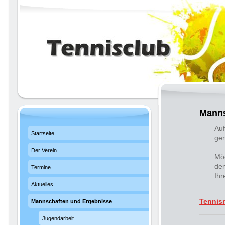
Manns
Auf
Startseite
gem
Der Verein
Möc
den
Termine
Ih
Aktuelles
Tennis
Mannschaften und Ergebnisse
Jugendarbeit