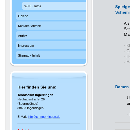
WTB - Infos
Spielg
Schem
Galerie
Als
Kontakt / Anfahrt
Sch
Ma
Archiv
- 
Impressum
- G
Sitemap - Inhalt
- H
- H
Damen 
Hier finden Sie uns:
Tennisclub Ingerkingen
U
Neuhausstraße 26
u
(Sportgelände)
88433 Ingerkingen
-
E-Mail:
info@tc-ingerkingen.de