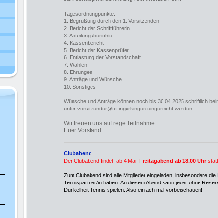
Tagesordnungpunkte:
1. Begrüßung durch den 1. Vorsitzenden
2. Bericht der Schriftführerin
3. Abteilungsberichte
4. Kassenbericht
5. Bericht der Kassenprüfer
6. Entlastung der Vorstandschaft
7. Wahlen
8. Ehrungen
9. Anträge und Wünsche
10. Sonstiges
Wünsche und Anträge können noch bis 30.04.2025 schriftlich be
unter vorsitzender@tc-ingerkingen eingereicht werden.
Wir freuen uns auf rege Teilnahme
Euer Vorstand
Clubabend
Der Clubabend findet ab 4.Mai F
reitagabend ab 18.00 Uhr
statt
Zum Clubabend sind alle Mitglieder eingeladen, insbesondere die Mi
Tennispartner/in haben. An diesem Abend kann jeder ohne Reser
Dunkelheit Tennis spielen. Also einfach mal vorbeischauen!