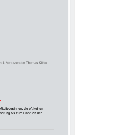
im 1. Vorsitzenden Thomas Köhle
.
tglieder/innen, die oft keinen
vierung bis zum Einbruch der